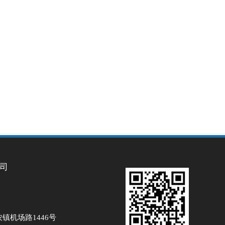
司
镇机场路1446号