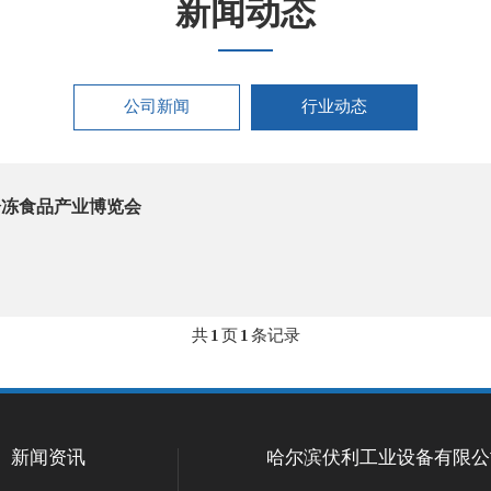
新闻动态
公司新闻
行业动态
冷冻食品产业博览会
共
1
页
1
条记录
新闻资讯
哈尔滨伏利工业设备有限公