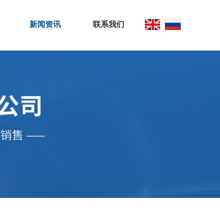
新闻资讯
联系我们